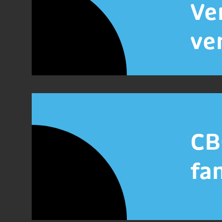
Ve
ve
CB
fa