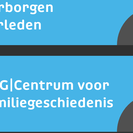
rborgen
rleden
G|Centrum voor
miliegeschiedenis