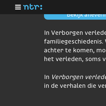
Ga
naar
hoofdinhoud
Bekijk aflever
In Verborgen verled
familiegeschiedenis
achter te komen, mo
het verleden, soms ve
In
Verborgen verled
in de verhalen die v