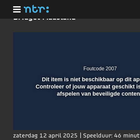
Ga
naar
hoofdinhoud
Bridget Maasland
Foutcode 2007
Dit item is niet beschikbaar op dit a
Afspelen
Controleer of jouw apparaat geschikt i
afspelen van beveiligde conten
00:01
zaterdag 12 april 2025 | Speelduur: 46 minu