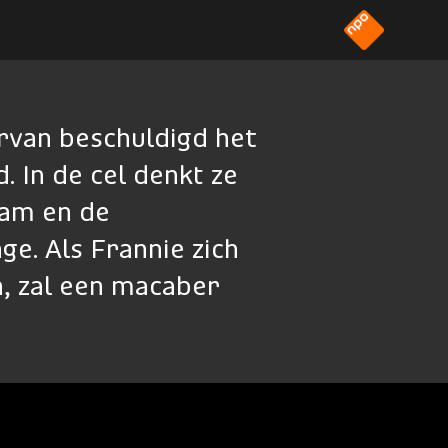
rvan beschuldigd het
 In de cel denkt ze
ham en de
e. Als Frannie zich
n, zal een macaber