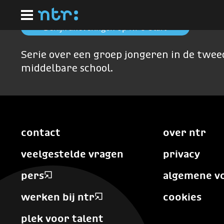
Ga
naar
hoofdinhoud
Bekijk afleveringen op NPO Start
Serie over een groep jongeren in de twee
middelbare school.
contact
over ntr
veelgestelde vragen
privacy
pers
algemene v
werken bij ntr
cookies
plek voor talent