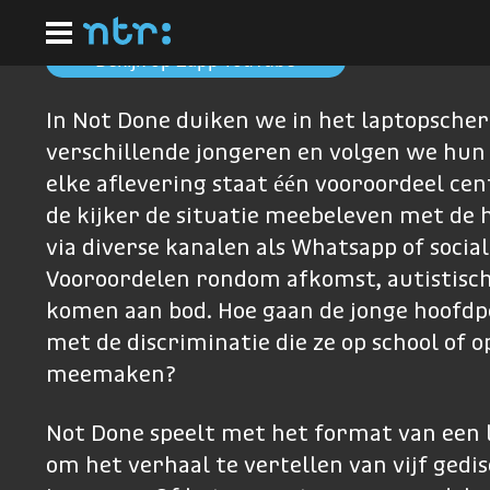
Ga
naar
hoofdinhoud
Bekijk op Zapp YouTube
In Not Done duiken we in het laptopscher
verschillende jongeren en volgen we hun 
elke aflevering staat één vooroordeel ce
de kijker de situatie meebeleven met de
via diverse kanalen als Whatsapp of socia
Vooroordelen rondom afkomst, autistisch z
komen aan bod. Hoe gaan de jonge hoofd
met de discriminatie die ze op school of 
meemaken?
Not Done speelt met het format van een
om het verhaal te vertellen van vijf ged