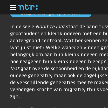
Ga
naar
hoofdinhoud
Bekijk afleveringen op NPO Start
In de serie
Nooit te laat
staat de band tus
grootouders en kleinkinderen met een bi
achtergrond centraal. Wat herkennen ze 
wat juist niet? Welke waarden vinden gr
belangrijk om aan hun kleinkinderen mee
hoe reageren hun kleinkinderen hierop?
laat
gaat over de schoonheid en de rijkdo
oudere generatie, maar ook de dagelijks
de verschillende generaties mee te make
verborgen kracht van migratie, thuis voe
zijn.