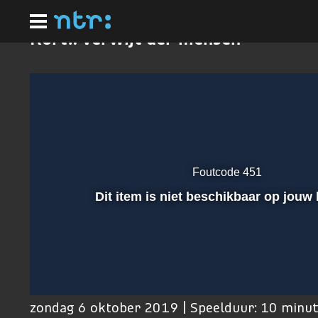
Ga
naar
hoofdinhoud
Kort!: Verwijt der mensen
Foutcode 451
Afspelen
Dit item is niet beschikbaar op jouw 
00:01
zondag 6 oktober 2019 | Speelduur: 10 minu