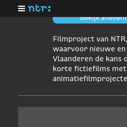
Ga
naar
hoofdinhoud
Bekijk aflever
Filmproject van NTR
waarvoor nieuwe en 
Vlaanderen de kans o
korte fictiefilms me
animatiefilmproject