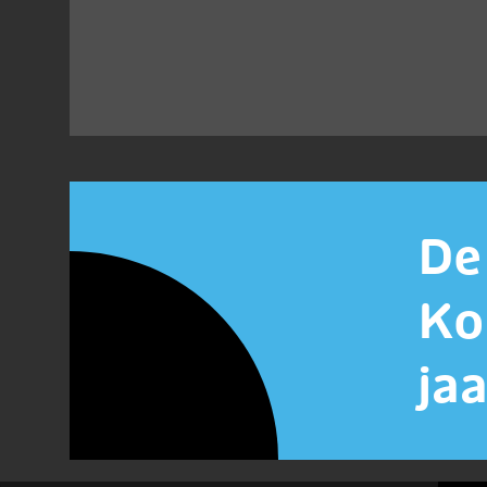
De
Ko
ja