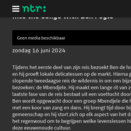
Ga
naar
hoofdinhoud
Into the Congo with Ben Fogle
Geen media beschikbaar
zondag 16 juni 2024
Tijdens het eerste deel van zijn reis bezoekt Ben de h
en hij proeft lokale delicatessen op de markt. Hierna 
slopende tweedaagse reis de wildernis in om een bij
bezoeken: de Mbendjele. Hij maakt een lange rit van z
laatste fase van de reis bestaat uit een voettocht do
Ben wordt opgewacht door een groep Mbendjele di
met een koor van zang en dans. Hij brengt tijd door b
gemeenschap en hij stort zich op elk aspect van het da
het regenwoud om te begrijpen welke levenslessen hi
deze eeuwenoude cultuur.