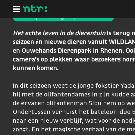
Ga
naar
hoofdinhoud
Bekijk afleveringen op NPO Start
Het echte leven in de dierentuin
is terug 
seizoen én nieuwe dieren vanuit WILDL
en Ouwehands Dierenpark in Rhenen. Ook
camera’s op plekken waar bezoekers nor
kunnen komen.
In dit seizoen weet de jonge fokstier Yad
hij met de olifantendames in zijn kudde 
de ervaren olifantenman Sibu hem op we
Ondertussen verhuist het bateleur-duo B
naar een nieuw verblijf, wat voor de nod
zorgt. En het magische verhaal van de me