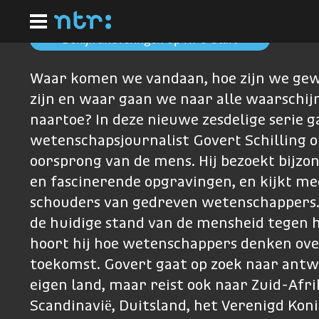
Ga
naar
hoofdinhoud
Bekijk afleveringen op NPO Start
Waar komen we vandaan, hoe zijn we ge
zijn en waar gaan we naar alle waarschijn
naartoe? In deze nieuwe zesdelige serie g
wetenschapsjournalist Govert Schilling o
oorsprong van de mens. Hij bezoekt bijzo
en fascinerende opgravingen, en kijkt me
schouders van gedreven wetenschappers.
de huidige stand van de mensheid tegen h
hoort hij hoe wetenschappers denken ove
toekomst. Govert gaat op zoek naar antw
eigen land, maar reist ook naar Zuid-Afri
Scandinavië, Duitsland, het Verenigd Koni