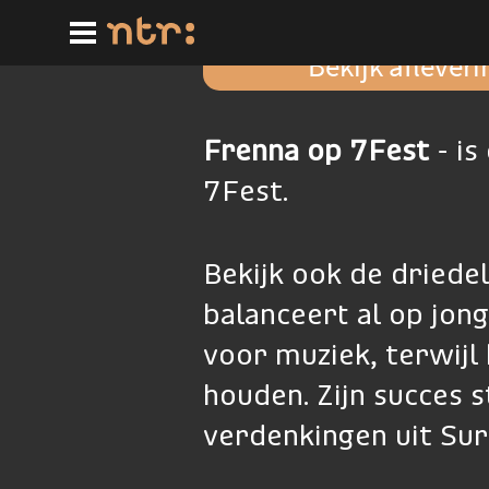
Ga
naar
hoofdinhoud
Bekijk aflever
Frenna op 7Fest
- is
7Fest.
Bekijk ook de dried
balanceert al op jong
voor muziek, terwijl 
houden. Zijn succes s
verdenkingen uit Su