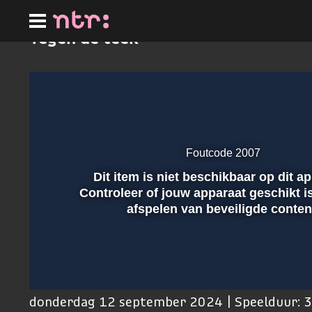
Ga
naar
hoofdinhoud
Tegen de teek
Foutcode 2007
Dit item is niet beschikbaar op dit a
Afspelen
Controleer of jouw apparaat geschikt i
afspelen van beveiligde conten
00:01
donderdag 12 september 2024 | Speelduur: 