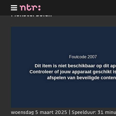
Ga
naar
hoofdinhoud
Monsterbuien
Foutcode 2007
Dit item is niet beschikbaar op dit a
Afspelen
Controleer of jouw apparaat geschikt i
afspelen van beveiligde conten
00:01
woensdag 5 maart 2025 | Speelduur: 31 min