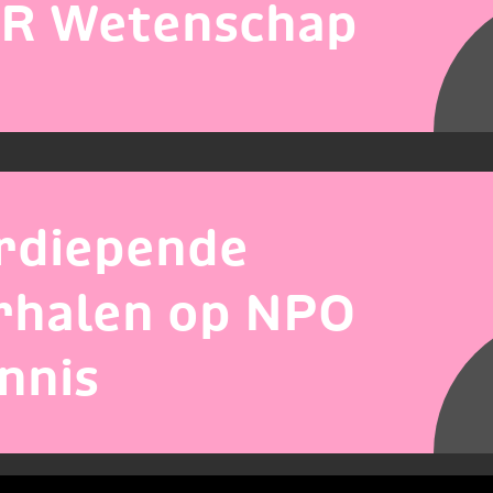
R Wetenschap
rdiepende
rhalen op NPO
nnis