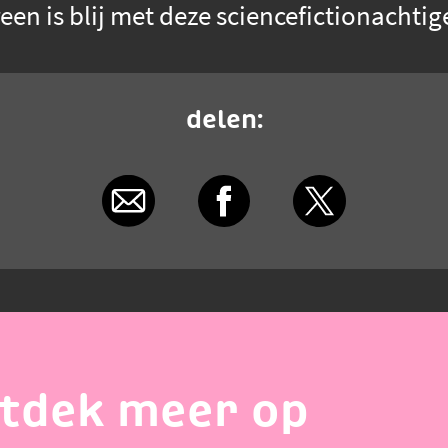
een is blij met deze sciencefictionachti
delen:
tdek meer op