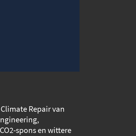
00:00
Instellingen
Volledig scherm
 Climate Repair van
engineering,
 CO2-spons en wittere