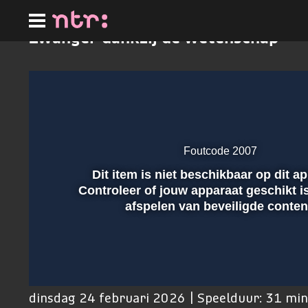
Ga
naar
hoofdinhoud
Zwanger dankzij de wetenschap
Foutcode 2007
Dit item is niet beschikbaar op dit a
Afspelen
Controleer of jouw apparaat geschikt i
afspelen van beveiligde conten
00:01
dinsdag 24 februari 2026 | Speelduur: 31 mi