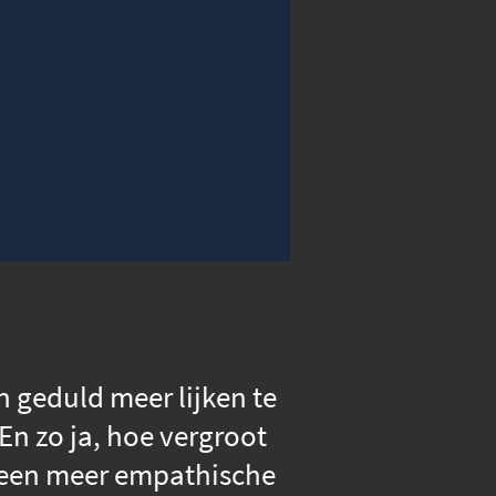
00:00
Instellingen
Volledig scherm
n geduld meer lijken te
n zo ja, hoe vergroot
m een meer empathische