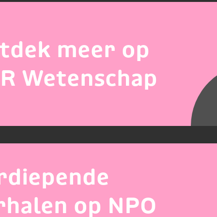
tdek meer op
R Wetenschap
rdiepende
rhalen op NPO