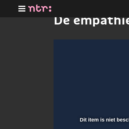
Ga
naar
hoofdinhoud
De empathi
Dit item is niet bes