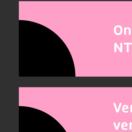
On
NT
Ve
ve