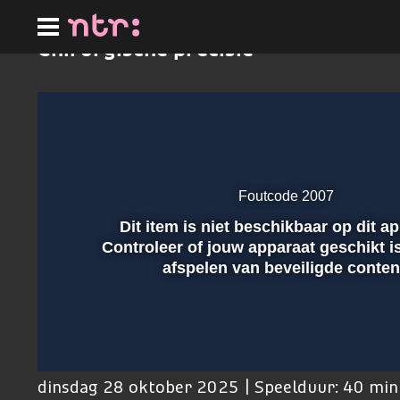
Ga
naar
hoofdinhoud
Chirurgische precisie
Foutcode 2007
Dit item is niet beschikbaar op dit a
Afspelen
Controleer of jouw apparaat geschikt i
afspelen van beveiligde conten
00:01
dinsdag 28 oktober 2025 | Speelduur: 40 mi