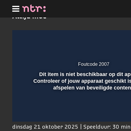
Ga
naar
hoofdinhoud
Altijd moe
Foutcode 2007
Dit item is niet beschikbaar op dit a
Afspelen
Controleer of jouw apparaat geschikt i
afspelen van beveiligde conten
00:01
dinsdag 21 oktober 2025 | Speelduur: 30 mi