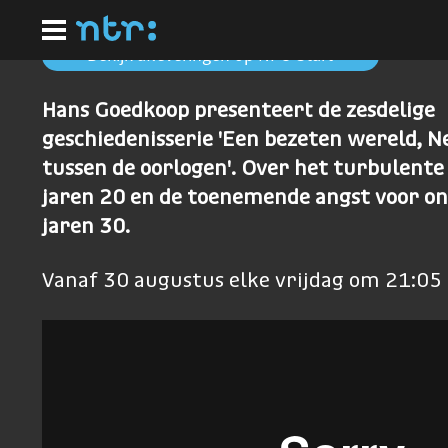
Ga
naar
hoofdinhoud
Bekijk afleveringen op NPO Start
Hans Goedkoop presenteert de zesdelige
geschiedenisserie 'Een bezeten wereld, 
tussen de oorlogen'. Over het turbulente 
jaren 20 en de toenemende angst voor on
jaren 30.
Vanaf 30 augustus elke vrijdag om 21:05