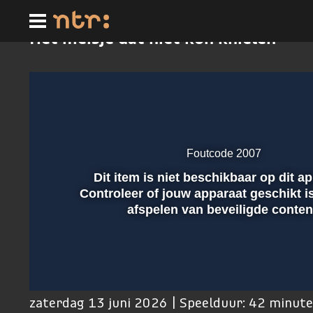
Ga
naar
hoofdinhoud
Het meisje dat niet kon knielen
Foutcode 2007
Dit item is niet beschikbaar op dit a
Afspelen
Controleer of jouw apparaat geschikt i
afspelen van beveiligde conten
00:01
zaterdag 13 juni 2026 | Speelduur: 42 minut