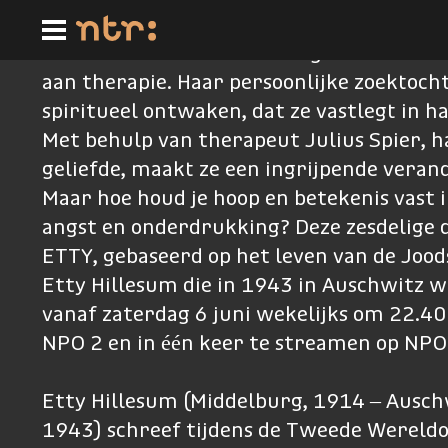
Ga
naar
hoofdinhoud
In een bezet Amsterdam begint de Joodse
aan therapie. Haar persoonlijke zoektocht 
spiritueel ontwaken, dat ze vastlegt in h
Met behulp van therapeut Julius Spier, 
geliefde, maakt ze een ingrijpende veran
Maar hoe houd je hoop en betekenis vast in
angst en onderdrukking? Deze zesdelige
ETTY, gebaseerd op het leven van de Joods
Etty Hillesum die in 1943 in Auschwitz we
vanaf zaterdag 6 juni wekelijks om 22.40 
NPO 2 en in één keer te streamen op NPO
Etty Hillesum (Middelburg, 1914 – Auschw
1943) schreef tijdens de Tweede Wereld