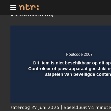
Ga
naar
hoofdinhoud
De hemel in mij
Foutcode 2007
Dit item is niet beschikbaar op dit a
Afspelen
Controleer of jouw apparaat geschikt i
afspelen van beveiligde conten
00:01
zaterdag 27 juni 2026 | Speelduur: 74 minut