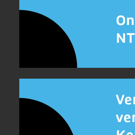
On
NT
Ve
ve
Ke