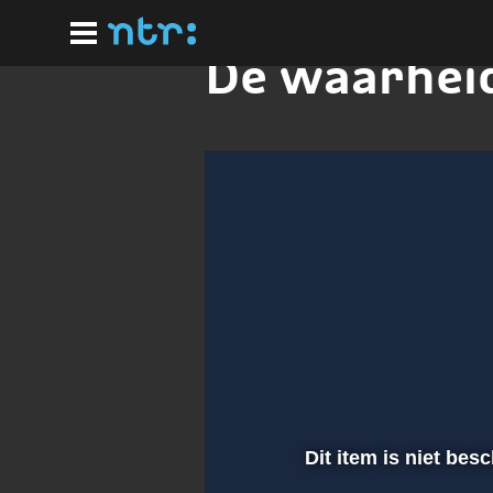
Ga
naar
hoofdinhoud
De waarhei
Dit item is niet bes