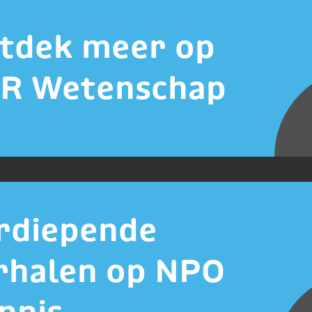
tdek meer op
R Wetenschap
rdiepende
rhalen op NPO
nnis