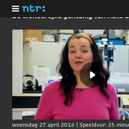
Ga
naar
hoofdinhoud
De wonderlijke genezing van Hans S
woensdag 27 april 2016 | Speelduur: 25 min