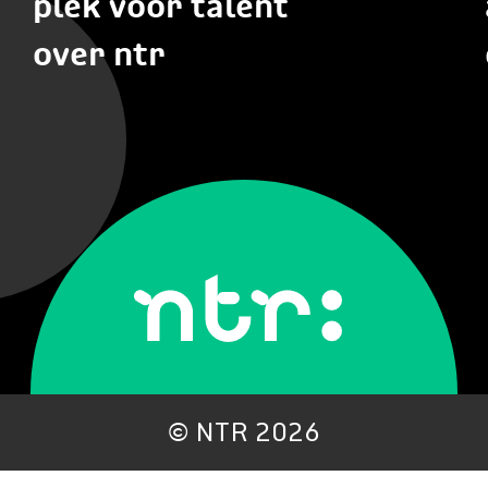
plek voor talent
over ntr
©
NTR 2026