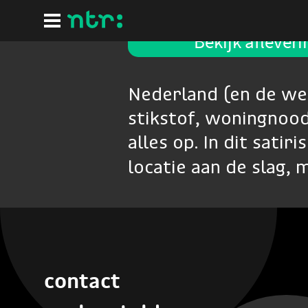
Ga
naar
hoofdinhoud
Bekijk aflever
Nederland (en de we
stikstof, woningnood 
alles op. In dit sat
locatie aan de slag,
contact