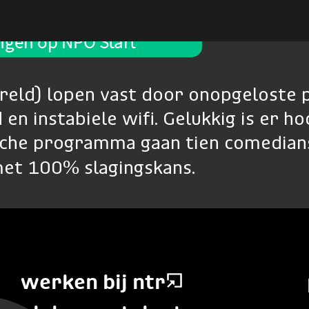
ingen op NPO Start
reld) lopen vast door onopgeloste 
en instabiele wifi. Gelukkig is er ho
irische programma gaan tien comedia
 met 100% slagingskans.
werken bij ntr