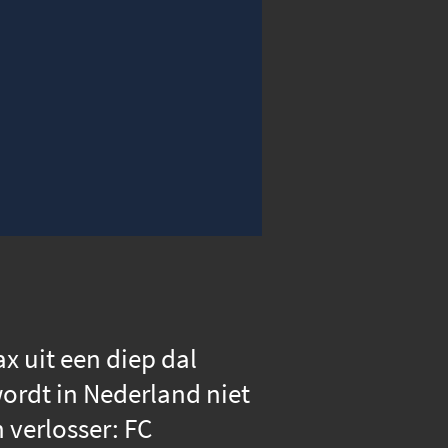
00:00
Instellingen
Volledig scherm
ax uit een diep dal
wordt in Nederland niet
 verlosser: FC