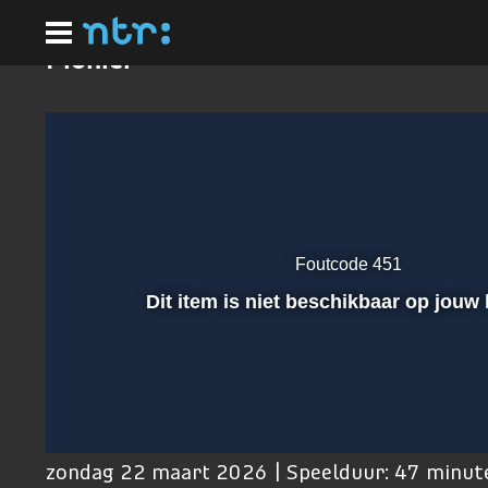
Ga
naar
hoofdinhoud
Pionier
Foutcode 451
Afspelen
Dit item is niet beschikbaar op jouw 
00:01
zondag 22 maart 2026 | Speelduur: 47 minut