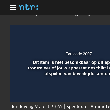
Ga
naar
hoofdinhoud
Waarom juist de landing zo gevaarli
Foutcode 2007
Dit item is niet beschikbaar op dit a
Afspelen
Controleer of jouw apparaat geschikt i
afspelen van beveiligde conten
00:01
donderdag 9 april 2026 | Speelduur: 8 minut