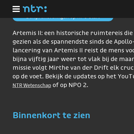
Ga
naar
hoofdinhoud
Bekijk afleveringen op NPO Start
Artemis II: een historische ruimtereis di
gezien als de spannendste sinds de Apollo
lancering van Artemis II reist de mens vo
bijna vijftig jaar weer tot vlak bij de maa
missie volgt Mirthe van der Drift elk cr
op de voet. Bekijk de updates op het You
NTR Wetenschap
of op NPO 2.
Binnenkort te zien