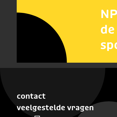
NP
de
sp
contact
veelgestelde vragen