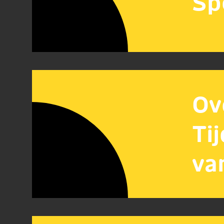
Sp
Ov
Ti
va