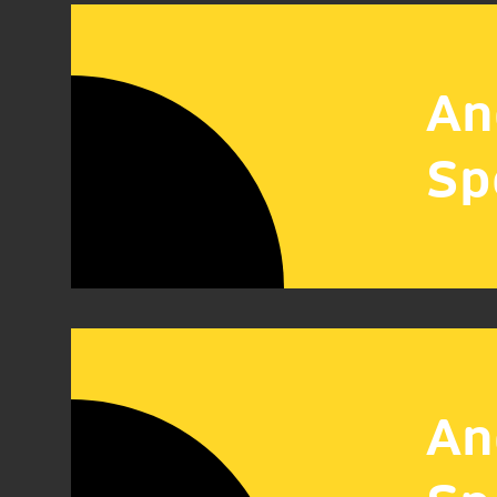
An
Sp
An