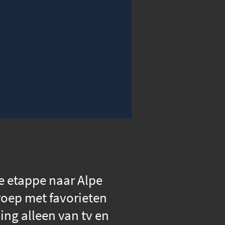
00:00
Instellingen
Volledig scherm
de etappe naar Alpe
roep met favorieten
ng alleen van tv en