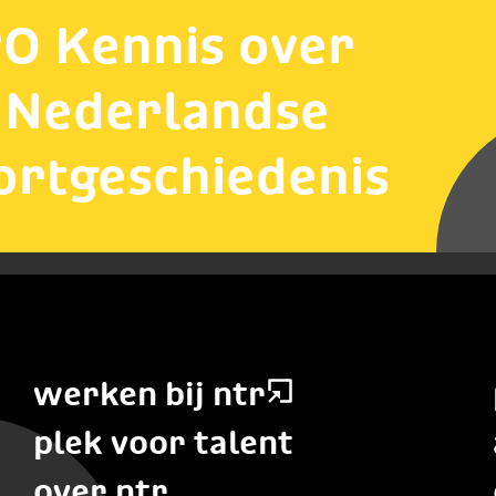
O Kennis over
 Nederlandse
ortgeschiedenis
werken bij ntr
plek voor talent
over ntr