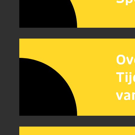
Ov
Ti
va