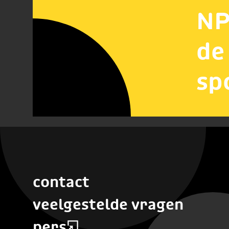
NP
de
sp
contact
veelgestelde vragen
pers