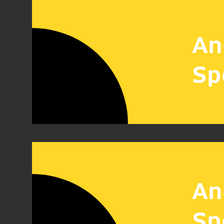
An
Sp
An
Sp