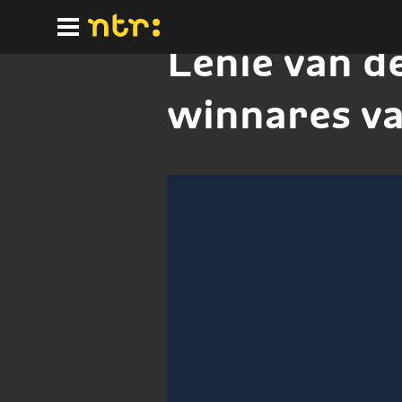
Ga
naar
hoofdinhoud
Lenie van d
winnares va