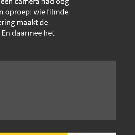
 Geen camera had oog
n oproep: wie filmde
ering maakt de
. En daarmee het