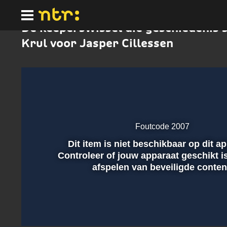
Ga
naar
hoofdinhoud
De keeperswissel die geschiedenis 
Krul voor Jasper Cillessen
Foutcode 2007
Dit item is niet beschikbaar op dit a
Afspelen
Controleer of jouw apparaat geschikt i
afspelen van beveiligde conten
00:01