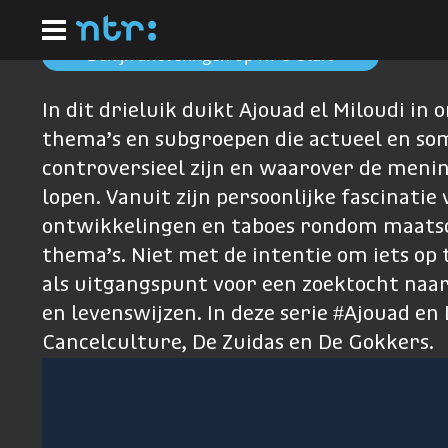
Ga
naar
hoofdinhoud
Bekijk afleveringen op NPO Start
In dit drieluik duikt Ajouad el Miloudi in
thema’s en subgroepen die actueel en so
controversieel zijn en waarover de meni
lopen. Vanuit zijn persoonlijke fascinatie 
ontwikkelingen en taboes rondom maatsc
thema’s. Niet met de intentie om iets op 
als uitgangspunt voor een zoektocht naa
en levenswijzen. In deze serie #Ajouad en
Cancelculture, De Zuidas en De Gokkers.