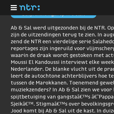
Ga
naar
hoofdinhoud
Bekijk afleveringen op NPO Start
Ab & Sal werd uitgezonden bij de NTR. Op
zijn de uitzendingen terug te zien. In au
zend de NTR een vierdelige serie Salahedd
reportages zijn ingeruild voor vlijmscher
waarin de draak wordt gestoken met act
Moussi El Kandoussi interviewt elke wee
Nederlander. De blanke vlucht uit de pra
leert de autochtone achterblijvers hoe t
tussen de Marokkanen. Toenemend gewel
muziekzenders? In Ab & Sal zien we voor 
spijtbetuiging van gangstaâ€™s â€˜Pappa
Sjeikâ€™. Stigmaâ€™s over bevolkingsgr
Jood komt bij Ab & Sal uit de kast. In du