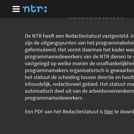
Ga
naar
hoofdinhoud
Redactiestatuut
De NTR heeft een Redactiestatuut vastgesteld. In
zijn de uitgangspunten van het programmabele
geformuleerd. Het vormt daarmee het kader waa
programmamedewerkers van de NTR dienen te w
vastgelegd op welke manier de onafhankelijkhe
programmamakers organisatorisch is gewaarbor
het statuut de scheiding tussen directie en hoof
inhoudelijk, redactioneel gebied. Het statuut m
automatisch deel uit van de arbeidsovereenko
programmamedewerkers.
Een PDF van het Redactiestatuut is
hier
te down