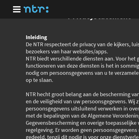
Ga
naar
hoofdinhoud
Privacystatement
Inleiding
De NTR respecteert de privacy van de kijkers, lui
bezoekers van haar websites/apps.
NTR biedt verschillende diensten aan. Voor het
functioneren van deze diensten is het in sommi
nodig om persoonsgegevens van u te verzamelen 
op te slaan.
NTR hecht groot belang aan de bescherming van
en de veiligheid van uw persoonsgegevens. Wij 
persoonsgegevens uitsluitend verwerken in ov
met de bepalingen van de Algemene Verordenin
Gegevensbescherming en overige toepasselijke 
regelgeving. Er worden geen persoonsgegevens
gedeeld, tenzij dit nodig is voor onze dienstverle