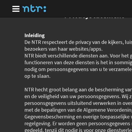
Ga
naar
hoofdinhoud
Privacystatement
Inleiding
De NTR respecteert de privacy van de kijkers, lui
bezoekers van haar websites/apps.
NTR biedt verschillende diensten aan. Voor het
functioneren van deze diensten is het in sommi
nodig om persoonsgegevens van u te verzamelen 
op te slaan.
NTR hecht groot belang aan de bescherming van
en de veiligheid van uw persoonsgegevens. Wij 
persoonsgegevens uitsluitend verwerken in ov
met de bepalingen van de Algemene Verordenin
Gegevensbescherming en overige toepasselijke 
regelgeving. Er worden geen persoonsgegevens
gedeeld, tenzij dit nodig is voor onze dienstverle