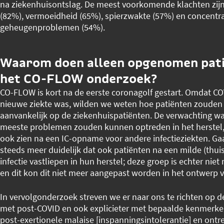
na ziekenhuisontslag. De meest voorkomende klachten zijn
(82%), vermoeidheid (65%), spierzwakte (57%) en concentra
geheugenproblemen (54%).
Waarom doen alleen opgenomen pat
het CO-FLOW onderzoek?
CO-FLOW is kort na de eerste coronagolf gestart. Omdat C
nieuwe ziekte was, wilden we weten hoe patiënten zouden h
aanvankelijk op de ziekenhuispatiënten. De verwachting was
meeste problemen zouden kunnen optreden in het herstel,
ook zien na een IC-opname voor andere infectieziekten. G
steeds meer duidelijk dat ook patiënten na een milde (th
infectie vastliepen in hun herstel; deze groep is echter ni
en dit kon dit niet meer aangepast worden in het ontwerp 
In vervolgonderzoek streven we er naar ons te richten op d
met post-COVID en ook explicieter met bepaalde kenmerk
post-exertionele malaise [inspanningsintolerantie] en ont