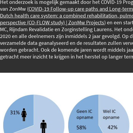
Het onderzoek is mogelijk gemaakt door het COVID-19 Pro
van ZonMw (
COVID-19 Follow-up care paths and Long-term
Dutch health care system: a combined rehabilitation, pulmo
perspective (CO-FLOW study) | ZonMw Projects
) en een sta
MC, Rijndam Revalidatie en Zorginstelling Laurens. Het onder
2020 en alle deelnemers zijn inmiddels 2 jaar gevolgd. Op 
verzamelde data geanalyseerd en de resultaten zullen verv
worden gebracht. Ook de komende jaren wordt middels jaarl
getracht meer inzicht te krijgen in het herstel op langer ter