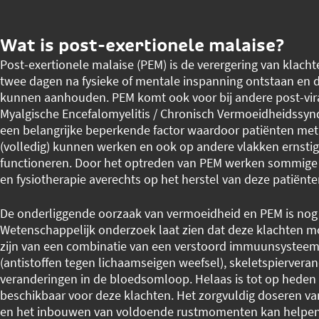
Wat is post-exertionele malaise?
Post-exertionele malaise (PEM) is de verergering van klacht
twee dagen na fysieke of mentale inspanning ontstaan en
kunnen aanhouden. PEM komt ook voor bij andere post-viral
Myalgische Encefalomyelitis / Chronisch Vermoeidheidssyn
een belangrijke beperkende factor waardoor patiënten met
(volledig) kunnen werken en ook op andere vlakken ernstig 
functioneren. Door het optreden van PEM werken sommige 
en fysiotherapie averechts op het herstel van deze patiënt
De onderliggende oorzaak van vermoeidheid en PEM is no
Wetenschappelijk onderzoek laat zien dat deze klachten m
zijn van een combinatie van een verstoord immuunsysteem
(antistoffen tegen lichaamseigen weefsel), skeletspiervera
veranderingen in de bloedsomloop. Helaas is tot op hede
beschikbaar voor deze klachten. Het zorgvuldig doseren van 
en het inbouwen van voldoende rustmomenten kan helpen