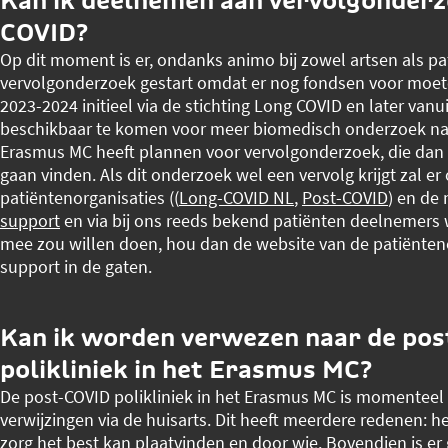
Kan ik deelnemen aan vervolgonderz
COVID?
Op dit moment is er, ondanks animo bij zowel artsen als pa
vervolgonderzoek gestart omdat er nog fondsen voor moeten
2023-2024 initieel via de stichting Long COVID en later vanu
beschikbaar te komen voor meer biomedisch onderzoek na
Erasmus MC heeft plannen voor vervolgonderzoek, die dan
gaan vinden. Als dit onderzoek wel een vervolg krijgt zal er
patiëntenorganisaties ((
Long-COVID NL
,
Post-COVID
) en de
support
en via bij ons reeds bekend patiënten deelnemers
mee zou willen doen, hou dan de website van de patiënteno
support in de gaten.
Kan ik worden verwezen naar de po
polikliniek in het Erasmus MC?
De post-COVID polikliniek in het Erasmus MC is momenteel
verwijzingen via de huisarts. Dit heeft meerdere redenen: he
zorg het best kan plaatvinden en door wie. Bovendien is er 