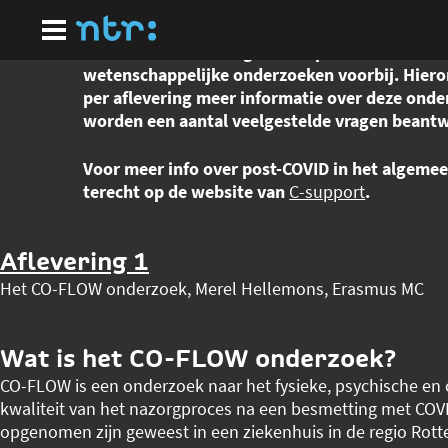
Ga
naar
hoofdinhoud
In de Focus afleveringen over post-COVID kome
wetenschappelijke onderzoeken voorbij. Hiero
per aflevering meer informatie over deze ond
worden een aantal veelgestelde vragen beant
Voor meer info over post-COVID in het algemee
terecht op de website van
C-support
.
Aflevering 1
Het CO-FLOW onderzoek, Merel Hellemons, Erasmus MC
Wat is het CO-FLOW onderzoek?
CO-FLOW is een onderzoek naar het fysieke, psychische en c
kwaliteit van het nazorgproces na een besmetting met COVI
opgenomen zijn geweest in een ziekenhuis in de regio Rot