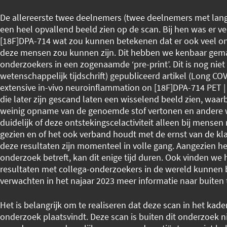
De allereerste twee deelnemers (twee deelnemers met lang
een heel opvallend beeld zien op de scan. Bij hen was er v
[18F]DPA-714 wat zou kunnen betekenen dat er ook veel onts
deze mensen zou kunnen zijn. Dit hebben we kenbaar gema
onderzoekers in een zogenaamde ‘pre-print’. Dit is nog niet
wetenschappelijk tijdschrift) gepubliceerd artikel (Long COV
extensive in-vivo neuroinflammation on [18F]DPA-714 PET 
die later zijn gescand laten een wisselend beeld zien, waarb
weinig opname van de genoemde stof vertonen en andere wa
duidelijk of deze ontstekingscelactiviteit alleen bij mense
gezien en of het ook verband houdt met de ernst van de kl
deze resultaten zijn momenteel in volle gang. Aangezien h
onderzoek betreft, kan dit enige tijd duren. Ook vinden we 
resultaten met collega-onderzoekers in de wereld kunnen
verwachten in het najaar 2023 meer informatie naar buite
Het is belangrijk om te realiseren dat deze scan in het kad
onderzoek plaatsvindt. Deze scan is buiten dit onderzoek n