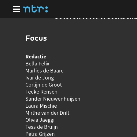
Ga
naar
hoofdinhoud
Colofon NTR Wetensch
Focus
Redactie
Bella Felix
Marlies de Baare
Ivar de Jong
Corlijn de Groot
Feeke Rensen
Sander Nieuwenhuijsen
Laura Mischie
Mirthe van der Drift
Olivia Jaeggi
Tess de Bruijn
Petra Grijzen