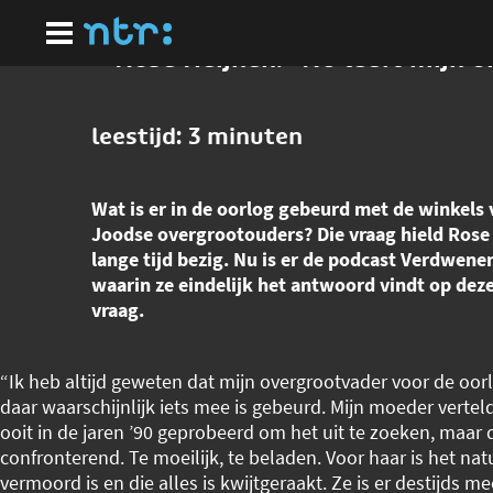
Ga
naar
hoofdinhoud
Rose Heijnen: "Nú leeft mijn 
leestijd: 3 minuten
Wat is er in de oorlog gebeurd met de winkels 
Joodse overgrootouders? Die vraag hield Rose 
lange tijd bezig. Nu is er de podcast Verdwene
waarin ze eindelijk het antwoord vindt op dez
vraag.
“Ik heb altijd geweten dat mijn overgrootvader voor de oor
daar waarschijnlijk iets mee is gebeurd. Mijn moeder verteld
ooit in de jaren ’90 geprobeerd om het uit te zoeken, maar 
confronterend. Te moeilijk, te beladen. Voor haar is het nat
vermoord is en die alles is kwijtgeraakt. Ze is er destijds 