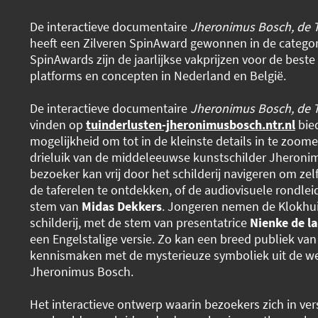
De interactieve documentaire
Jheronimus Bosch, de T
heeft een Zilveren SpinAward gewonnen in de categor
SpinAwards zijn de jaarlijkse vakprijzen voor de beste 
platforms en concepten in Nederland en België.
De interactieve documentaire
Jheronimus Bosch, de T
vinden op
tuinderlusten-jheronimusbosch.ntr.nl
bie
mogelijkheid om tot in de kleinste details in te zoo
drieluik van de middeleeuwse kunstschilder Jheroni
bezoeker kan vrij door het schilderij navigeren om zel
de taferelen te ontdekken, of de audiovisuele rondle
stem van
Midas Dekkers
. Jongeren nemen de Klokhui
schilderij, met de stem van presentatrice
Nienke de la
een Engelstalige versie. Zo kan een breed publiek van 
kennismaken met de mysterieuze symboliek uit de we
Jheronimus Bosch.
Het interactieve ontwerp waarin bezoekers zich in ver