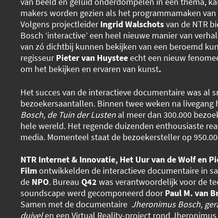
van beeld en geluid onderdompelen in een thema, ka
makers worden gezien als het programmamaken van 
Volgens projectleider
Ingrid Walschots
van de NTR bi
Bosch ‘interactive’ een heel nieuwe manier van verhal
van zó dichtbij kunnen bekijken van een beroemd kun
regisseur
Pieter van Huystee
echt een nieuw fenomee
om het bekijken en ervaren van kunst
.
Het succes van de interactieve documentaire was al sne
bezoekersaantallen. Binnen twee weken na livegang
Bosch, de Tuin der
Lusten
al meer dan 300.000 bezoek
hele wereld. Het regende duizenden enthousiaste reac
media. Momenteel staat de bezoekersteller op 950.00
NTR Internet & Innovatie, Het Uur van de Wolf en P
Film
ontwikkelden de interactieve documentaire in 
de
NPO
. Bureau
Q42
was verantwoordelijk voor de te
soundscape werd gecomponeerd door
Paul M. van B
Samen met de documentaire
Jheronimus Bosch, ger
duivel
en een Virtual Reality-project rond Jheronimus