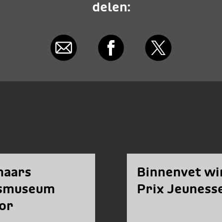
delen:
naars
Binnenvet wi
ksmuseum
Prix Jeuness
or