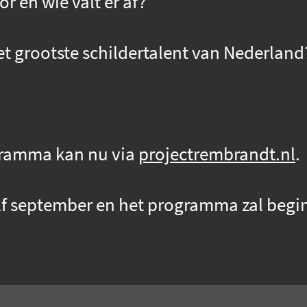
r en wie valt er af?
het grootste schildertalent van Nederland
gramma kan nu via
projectrembrandt.nl
.
lf september en het programma zal begi