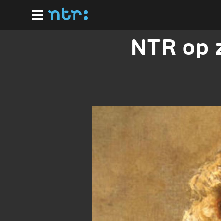
Ga
naar
hoofdinhoud
NTR op 