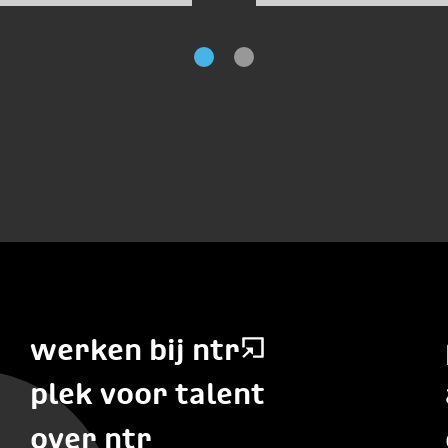
owship
end
werken bij ntr
plek voor talent
over ntr