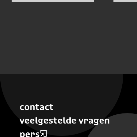
Fell
bek
contact
veelgestelde vragen
pers