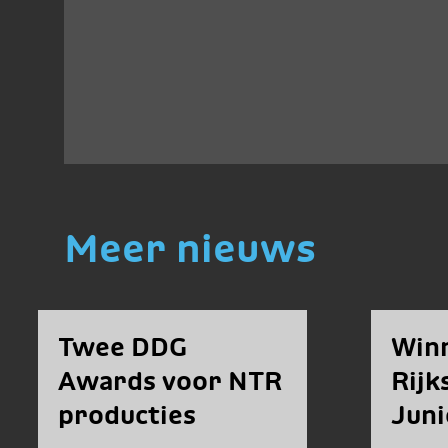
Meer nieuws
Twee DDG
Win
Awards voor NTR
Rij
producties
Juni