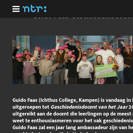
Ga
naar
hoofdinhoud
Guido Faas Geschiedenisdoce
Guido Faas (Ichthus College, Kampen) is vandaag i
uitgeroepen tot
Geschiedenisdocent van het Jaar
20
uitgereikt aan de docent die leerlingen op de meest
weet te enthousiasmeren voor het vak geschiedenis
Guido Faas zal een jaar lang ambassadeur zijn van h