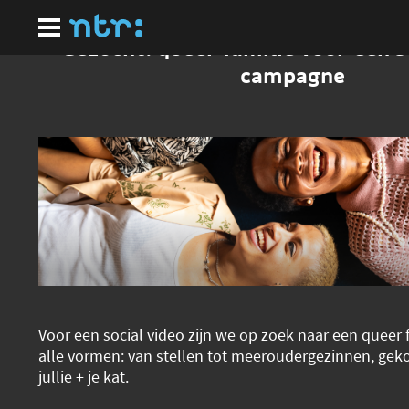
Ga
naar
hoofdinhoud
Gezocht: queer familie voor een s
campagne
Voor een social video zijn we op zoek naar een queer f
alle vormen: van stellen tot meeroudergezinnen, geko
jullie + je kat.