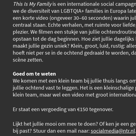
This Is My Family
is een internationale social campag
we de diversiteit van LGBTQIA+ families in Europa la
een korte video (ongeveer 30–60 seconden) waarin jull
centraal staan. Echte verhalen, met ruimte voor liefd
plezier. We filmen een stukje van jullie ochtendroutine 
opstaan tot de dag beginnen. Hoe ziet jullie dagelijks
maakt jullie gezin uniek? Klein, groot, luid, rustig: all
hoeft niet per se in de ochtend gedraaid te worden, 
scène zetten.
Goed om te weten
We komen met een klein team bij jullie thuis langs o
jullie ochtend vast te leggen. Het is een kleinschalig
klein team, maar wel een video met groot internationa
Er staat een vergoeding van €150 tegenover.
Lijkt het jullie mooi om mee te doen? Of ken je een gez
bij past? Stuur dan een mail naar:
socialmedia@ntr.nl