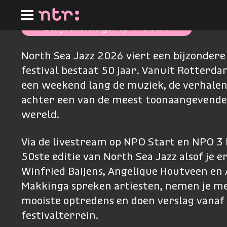
Ga
naar
hoofdinhoud
Bekijk afleveringen op NPO Start
North Sea Jazz 2026 viert een bijzondere 
festival bestaat 50 jaar. Vanuit Rotterd
een weekend lang de muziek, de verhale
achter een van de meest toonaangevende 
wereld.
Via de livestream op NPO Start en NPO 3 b
50ste editie van North Sea Jazz alsof je er 
Winfried Baijens, Angelique Houtveen e
Makkinga spreken artiesten, nemen je me
mooiste optredens en doen verslag vanaf
festivalterrein.