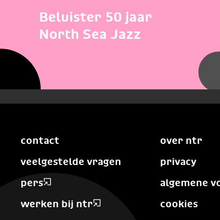
Beluister 50 jaar
North Sea Jazz
contact
over ntr
veelgestelde vragen
privacy
pers
algemene v
werken bij ntr
cookies