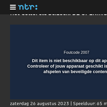
Ga
naar
hoofdinhoud
Het Culturele Seizoen: DE OPENING
Foutcode 2007
Dit item is niet beschikbaar op dit a
Afspelen
Controleer of jouw apparaat geschikt i
afspelen van beveiligde conten
00:01
zaterdag 26 augustus 2023 | Speelduur: 65 