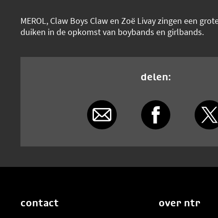
MEROL, Claw Boys Claw en Zoë Livay zingen een grote h
duiken in de opkomst van boybands en girlbands.
delen:
contact
over ntr