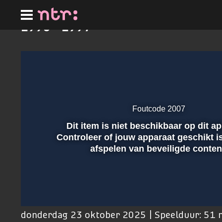
Ga
naar
hoofdinhoud
1996 - 1997
Foutcode 2007
Dit item is niet beschikbaar op dit a
Afspelen
Controleer of jouw apparaat geschikt i
afspelen van beveiligde conten
00:01
donderdag 23 oktober 2025 | Speelduur: 51 