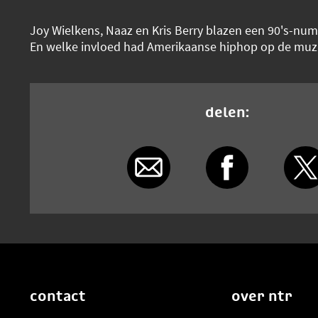
Joy Wielkens, Naaz en Kris Berry blazen een 90's-num
En welke invloed had Amerikaanse hiphop op de muz
delen:
contact
over ntr