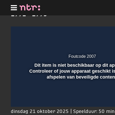
Ga
naar
hoofdinhoud
1992 - 1993
Foutcode 2007
Dit item is niet beschikbaar op dit a
Afspelen
Controleer of jouw apparaat geschikt i
afspelen van beveiligde conten
00:01
dinsdag 21 oktober 2025 | Speelduur: 50 mi