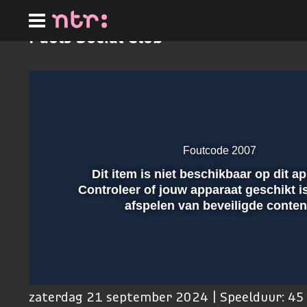
Ga
naar
hoofdinhoud
Pauls Social Club
Foutcode 2007
Dit item is niet beschikbaar op dit a
Afspelen
Controleer of jouw apparaat geschikt i
afspelen van beveiligde conten
00:01
zaterdag 21 september 2024 | Speelduur: 45